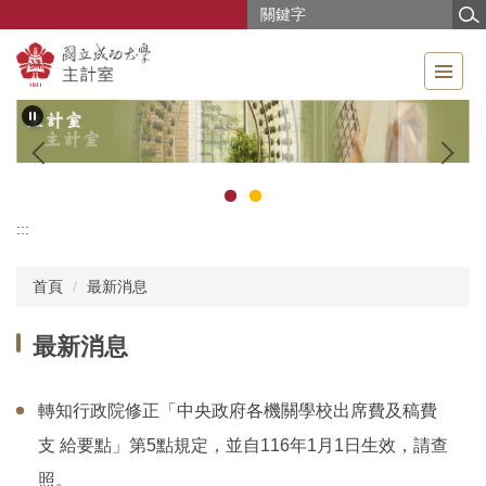
跳
到
主
要
內
容
區
:::
首頁
最新消息
最新消息
轉知行政院修正「中央政府各機關學校出席費及稿費
支 給要點」第5點規定，並自116年1月1日生效，請查
照。