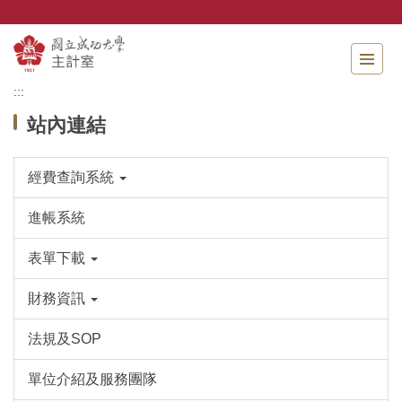
跳
到
主
要
內
:::
容
站內連結
區
經費查詢系統
進帳系統
表單下載
財務資訊
法規及SOP
單位介紹及服務團隊