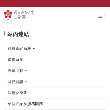
跳
到
主
要
內
:::
容
站內連結
區
經費查詢系統
進帳系統
表單下載
財務資訊
法規及SOP
單位介紹及服務團隊