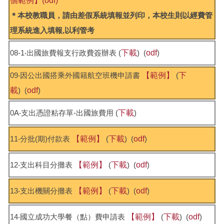
個範例】
(odf)
＊本校教職員，請由差假系統填報並列印，本校生則以經費管
理系統進入填報,以利管考
08-1‧出國旅費報支行政費簽辦表 (
下載
) (
odf
)
09‧因公出國搭乘外國籍航空班機申請書
【範例】
(
下
載
) (
odf
)
0A‧支出憑證粘存單-出國旅費用 (
下載
)
11‧分批(期)付款表
【範例】
(
下載
) (
odf
)
12‧支出科目分攤表
【範例】
(
下載
) (
odf
)
13‧支出機關分攤表
【範例】
(
下載
) (
odf
)
14‧國立成功大學餐（點）費申請表
【範例】
(
下載
) (
odf
)