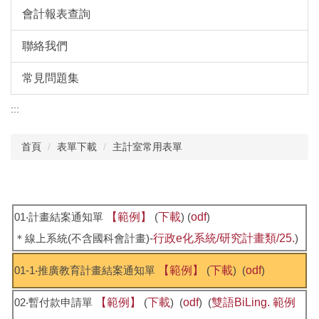
會計報表查詢
聯絡我們
常見問題集
:::
首頁
表單下載
主計室常用表單
01‧計畫結案通知單
【範例】
(
下載
) (
odf
)
＊線上系統(不含國科會計畫)-
行政e化系統/研究計畫類/25.
)
01-1‧推廣教育計畫結案通知單
【範例】
(
下載
) (
odf
)
02‧暫付款申請單
【範例】
(
下載
) (
odf
) (
雙語BiLing.
範例