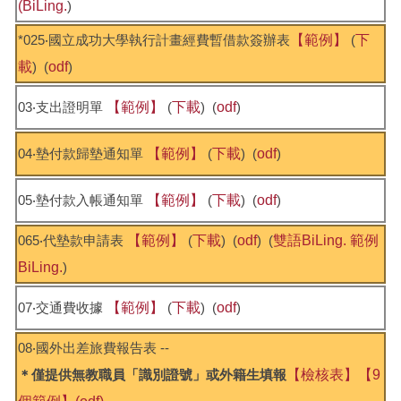
(BiLing.
)
*025‧國立成功大學執行計畫經費暫借款簽辦表
【範例】
(
下
載
) (
odf
)
03‧支出證明單
【範例】
(
下載
) (
odf
)
04‧墊付款歸墊通知單
【範例】
(
下載
) (
odf
)
05‧墊付款入帳通知單
【範例】
(
下載
) (
odf
)
065‧代墊款申請表
【範例】
(
下載
) (
odf
) (
雙語BiLing.
範例
BiLing.
)
07‧交通費收據
【範例】
(
下載
) (
odf
)
08‧國外出差旅費報告表 --
＊僅提供無教職員「識別證號」或外籍生填報
【檢核表】
【9