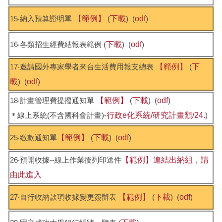
15‧納入預算證明單
【範例】
(
下載
) (
odf
)
16‧各類招生經費結報表範例 (
下載
) (
odf
)
17‧邀請國外專家學者來台生活費用報支總表
【範例】
(
下
載
) (
odf
)
18‧計畫管理費提撥通知單
【範例】
(
下載
) (
odf
)
＊線上系統(不含國科會計畫)-
行政e化系統/研究計畫類/24.
)
25‧繳款通知單
【範例】
(
下載
) (
odf
)
26‧預開收據--線上作業後列印送件
【範例】
連結出納組，請
由此進入
27‧自行收納款項收據變更簽辦表
【範例】
(
下載
) (
odf
)