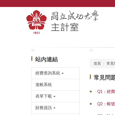
跳
到
主
要
內
容
區
:::
:::
站內連結
首頁
常見
經費查詢系統
常見問題
進帳系統
Q1：經
表單下載
Q2：帳
財務資訊