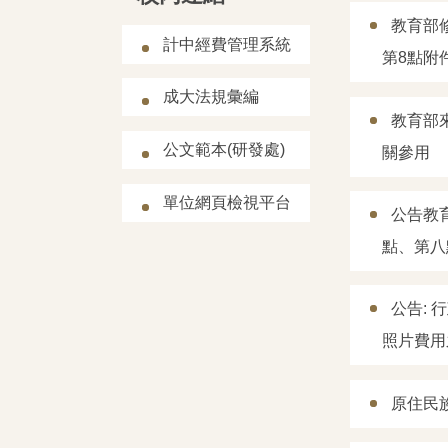
教育部
計中經費管理系統
第8點附
成大法規彙編
教育部
公文範本(研發處)
關參用
單位網頁檢視平台
公告教
點、第八
公告:
照片費用
原住民