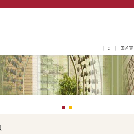
:::
回首頁
息