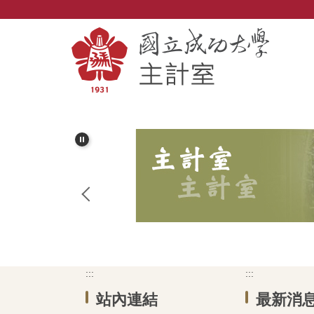
跳
到
主
要
內
容
區
:::
:::
站內連結
最新消