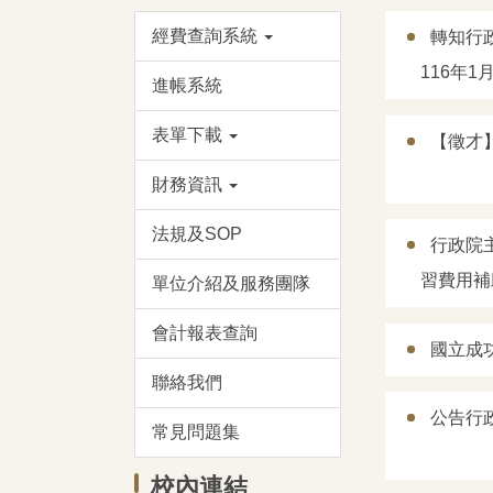
經費查詢系統
轉知行
116年
進帳系統
表單下載
【徵才
財務資訊
法規及SOP
行政院
習費用補
單位介紹及服務團隊
會計報表查詢
國立成
聯絡我們
公告行政
常見問題集
校內連結